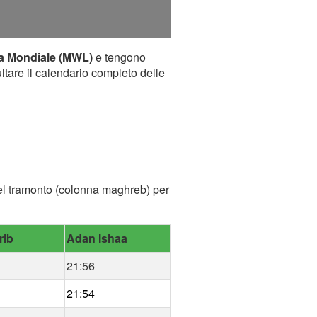
ca Mondiale (MWL)
e tengono
ultare il calendario completo delle
a del tramonto (colonna maghreb) per
rib
Adan Ishaa
21:56
21:54