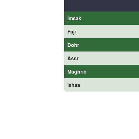
Imsak
Fajr
Dohr
Assr
Maghrib
Ishaa