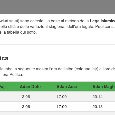
wkat salat) sono calcolati in base al metodo della
Lega Islami
lla città e delle variazioni stagionali dell'ora legale. Puoi cons
lla tabella qui sotto.
ica
, la tabella seguente mostra l'ora dell'alba (colonna fajr) e l'or
hiera Pollica.
ajr
Adan Dohr
Adan Assr
Adan Magh
13:06
17:00
20:14
13:06
17:00
20:13