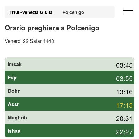
Friuli-Venezia Giulia
Polcenigo
Orario preghiera a Polcenigo
Venerdì 22 Safar 1448
03:45
Imsak
03:55
Fajr
13:16
Dohr
17:15
Assr
20:31
Maghrib
22:27
Ishaa