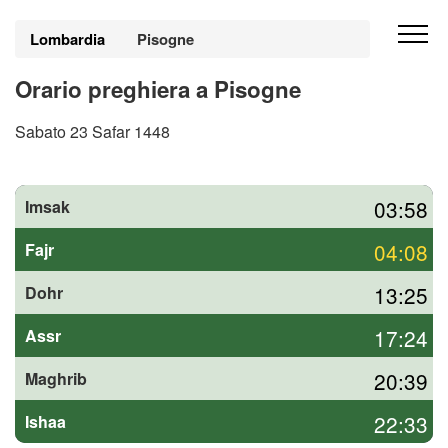
Lombardia
Pisogne
Orario preghiera a Pisogne
Sabato 23 Safar 1448
03:58
Imsak
04:08
Fajr
13:25
Dohr
17:24
Assr
20:39
Maghrib
22:33
Ishaa