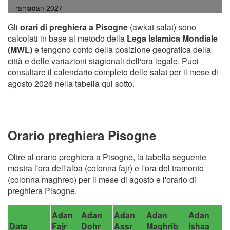
ramadan 2027
Gli
orari di preghiera a Pisogne
(awkat salat) sono
calcolati in base al metodo della
Lega Islamica Mondiale
(MWL)
e tengono conto della posizione geografica della
città e delle variazioni stagionali dell'ora legale. Puoi
consultare il calendario completo delle salat per il mese di
agosto 2026 nella tabella qui sotto.
Orario preghiera Pisogne
Oltre al orario preghiera a Pisogne, la tabella seguente
mostra l'ora dell'alba (colonna fajr) e l'ora del tramonto
(colonna maghreb) per il mese di agosto e l'orario di
preghiera Pisogne.
Adan
Adan
Adan
Adan
Adan
Data
Fajr
Dohr
Assr
Maghrib
Ishaa