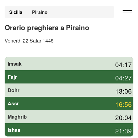
Sicilia
Piraino
Orario preghiera a Piraino
Venerdì 22 Safar 1448
04:17
Imsak
04:27
Fajr
13:06
Dohr
16:56
Assr
20:04
Maghrib
21:39
Ishaa