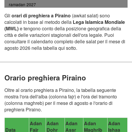
ramadan 2027
Gli
orari di preghiera a Piraino
(awkat salat) sono
calcolati in base al metodo della
Lega Islamica Mondiale
(MWL)
e tengono conto della posizione geografica della
città e delle variazioni stagionali dell'ora legale. Puoi
consultare il calendario completo delle salat per il mese di
agosto 2026 nella tabella qui sotto.
Orario preghiera Piraino
Oltre al orario preghiera a Piraino, la tabella seguente
mostra l'ora dell'alba (colonna fajr) e l'ora del tramonto
(colonna maghreb) per il mese di agosto e l'orario di
preghiera Piraino.
Adan
Adan
Adan
Adan
Adan
Data
Fajr
Dohr
Assr
Maghrib
Ishaa