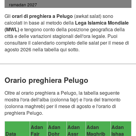
ramadan 2027
Gli
orari di preghiera a Pelugo
(awkat salat) sono
calcolati in base al metodo della
Lega Islamica Mondiale
(MWL)
e tengono conto della posizione geografica della
città e delle variazioni stagionali dell'ora legale. Puoi
consultare il calendario completo delle salat per il mese di
agosto 2026 nella tabella qui sotto.
Orario preghiera Pelugo
Oltre al orario preghiera a Pelugo, la tabella seguente
mostra l'ora dell'alba (colonna fajr) e l'ora del tramonto
(colonna maghreb) per il mese di agosto e l'orario di
preghiera Pelugo.
Adan
Adan
Adan
Adan
Adan
Data
Fajr
Dohr
Assr
Maghrib
Ishaa