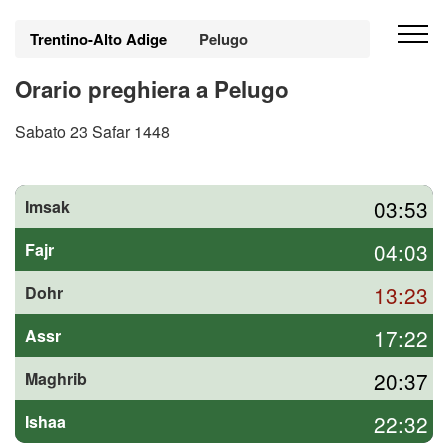
Trentino-Alto Adige
Pelugo
Orario preghiera a Pelugo
Sabato 23 Safar 1448
03:53
Imsak
04:03
Fajr
13:23
Dohr
17:22
Assr
20:37
Maghrib
22:32
Ishaa