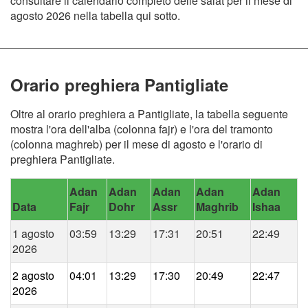
consultare il calendario completo delle salat per il mese di
agosto 2026 nella tabella qui sotto.
Orario preghiera Pantigliate
Oltre al orario preghiera a Pantigliate, la tabella seguente
mostra l'ora dell'alba (colonna fajr) e l'ora del tramonto
(colonna maghreb) per il mese di agosto e l'orario di
preghiera Pantigliate.
Adan
Adan
Adan
Adan
Adan
Data
Fajr
Dohr
Assr
Maghrib
Ishaa
1 agosto
03:59
13:29
17:31
20:51
22:49
2026
2 agosto
04:01
13:29
17:30
20:49
22:47
2026