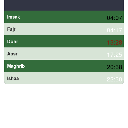
04:07
Imsak
04:17
Fajr
13:28
Dohr
17:25
Assr
20:38
Maghrib
22:30
Ishaa