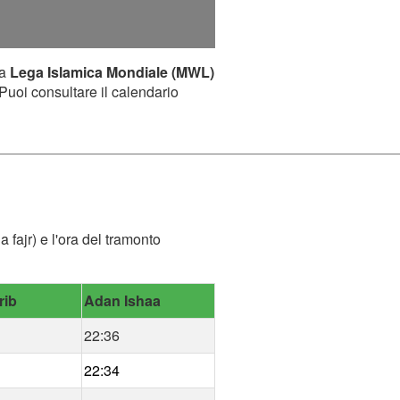
la
Lega Islamica Mondiale (MWL)
 Puoi consultare il calendario
 fajr) e l'ora del tramonto
rib
Adan Ishaa
22:36
22:34