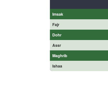
Imsak
Fajr
Dohr
Assr
Maghrib
Ishaa