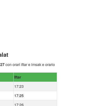
lat
027
con orari iftar e imsak e orario
Iftar
17:23
17:25
17:26