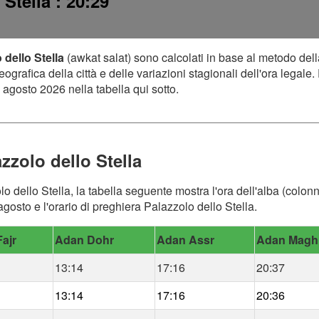
o Stella
: 20:29
 dello Stella
(awkat salat) sono calcolati in base al metodo del
grafica della città e delle variazioni stagionali dell'ora legale.
 agosto 2026 nella tabella qui sotto.
zzolo dello Stella
o dello Stella, la tabella seguente mostra l'ora dell'alba (colonna
gosto e l'orario di preghiera Palazzolo dello Stella.
ajr
Adan Dohr
Adan Assr
Adan Magh
13:14
17:16
20:37
13:14
17:16
20:36