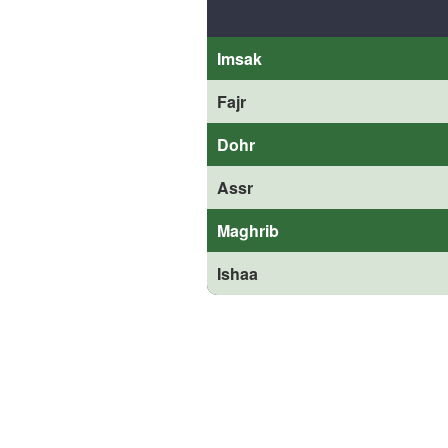
Imsak
Fajr
Dohr
Assr
Maghrib
Ishaa