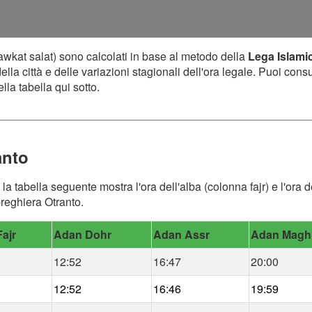
awkat salat) sono calcolati in base al metodo della
Lega Islami
lla città e delle variazioni stagionali dell'ora legale. Puoi cons
lla tabella qui sotto.
anto
, la tabella seguente mostra l'ora dell'alba (colonna fajr) e l'or
preghiera Otranto.
ajr
Adan Dohr
Adan Assr
Adan Magh
12:52
16:47
20:00
12:52
16:46
19:59