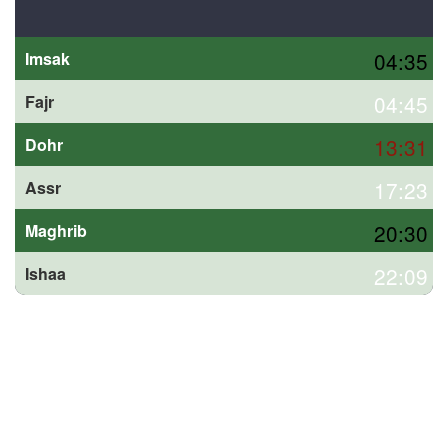
04:35
Imsak
04:45
Fajr
13:31
Dohr
17:23
Assr
20:30
Maghrib
22:09
Ishaa