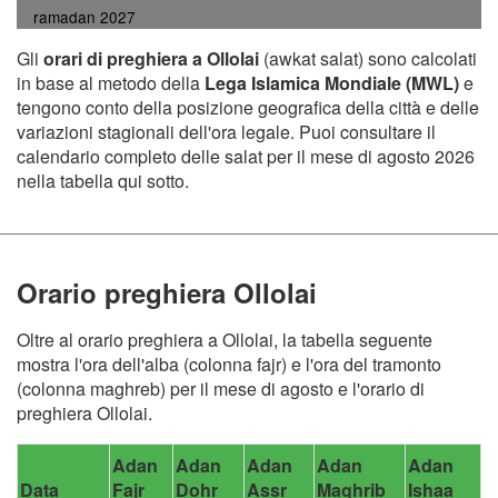
ramadan 2027
Gli
orari di preghiera a Ollolai
(awkat salat) sono calcolati
in base al metodo della
Lega Islamica Mondiale (MWL)
e
tengono conto della posizione geografica della città e delle
variazioni stagionali dell'ora legale. Puoi consultare il
calendario completo delle salat per il mese di agosto 2026
nella tabella qui sotto.
Orario preghiera Ollolai
Oltre al orario preghiera a Ollolai, la tabella seguente
mostra l'ora dell'alba (colonna fajr) e l'ora del tramonto
(colonna maghreb) per il mese di agosto e l'orario di
preghiera Ollolai.
Adan
Adan
Adan
Adan
Adan
Data
Fajr
Dohr
Assr
Maghrib
Ishaa