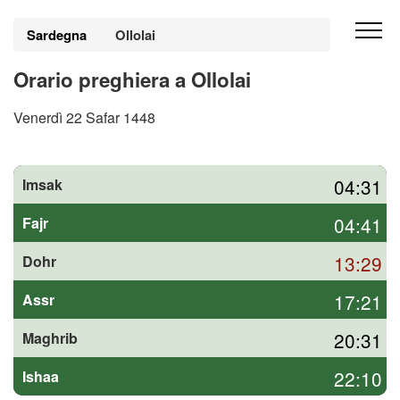
Sardegna
Ollolai
Orario preghiera a Ollolai
Venerdì 22 Safar 1448
04:31
Imsak
04:41
Fajr
13:29
Dohr
17:21
Assr
20:31
Maghrib
22:10
Ishaa