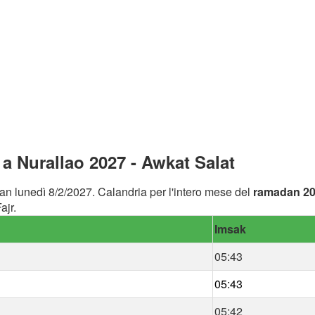
 Nurallao 2027 - Awkat Salat
an lunedì 8/2/2027. Calandria per l'intero mese del
ramadan 2
ajr.
Imsak
05:43
05:43
05:42