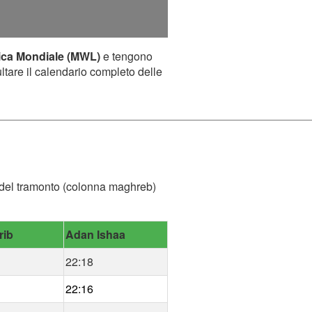
ica Mondiale (MWL)
e tengono
ultare il calendario completo delle
ra del tramonto (colonna maghreb)
rib
Adan Ishaa
22:18
22:16