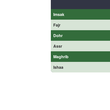
Imsak
Fajr
Dohr
Assr
Maghrib
Ishaa