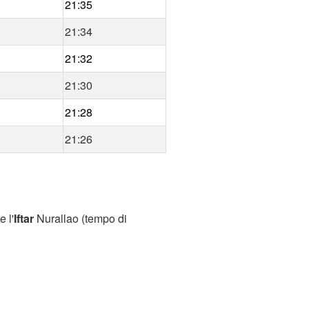
21:35
21:34
21:32
21:30
21:28
21:26
 l'
Iftar
Nurallao (tempo di