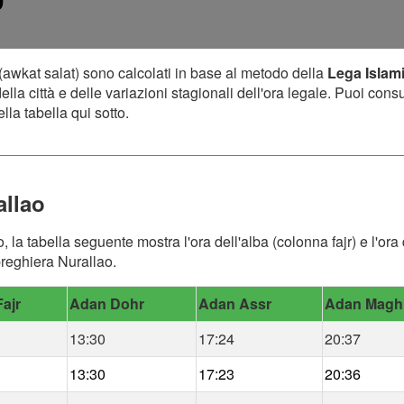
9
(awkat salat) sono calcolati in base al metodo della
Lega Islam
lla città e delle variazioni stagionali dell'ora legale. Puoi cons
lla tabella qui sotto.
allao
o, la tabella seguente mostra l'ora dell'alba (colonna fajr) e l'o
 preghiera Nurallao.
ajr
Adan Dohr
Adan Assr
Adan Magh
13:30
17:24
20:37
13:30
17:23
20:36