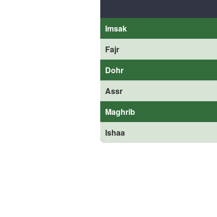
Imsak
Fajr
Dohr
Assr
Maghrib
Ishaa