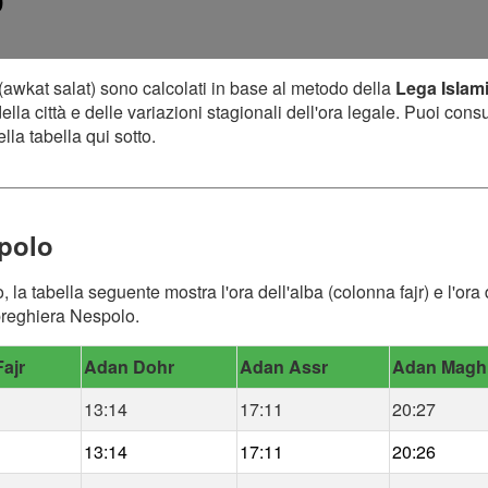
0
(awkat salat) sono calcolati in base al metodo della
Lega Islam
lla città e delle variazioni stagionali dell'ora legale. Puoi cons
lla tabella qui sotto.
spolo
, la tabella seguente mostra l'ora dell'alba (colonna fajr) e l'o
 preghiera Nespolo.
ajr
Adan Dohr
Adan Assr
Adan Magh
13:14
17:11
20:27
13:14
17:11
20:26