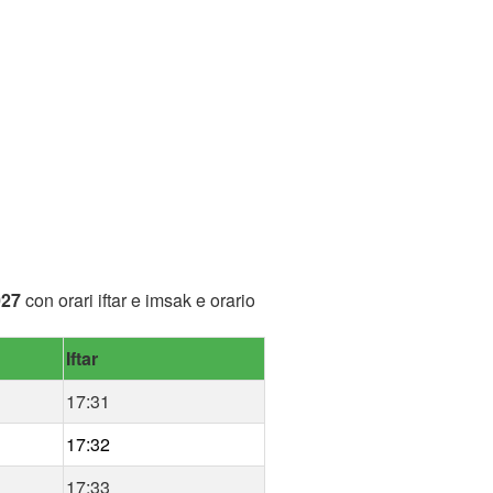
027
con orari iftar e imsak e orario
Iftar
17:31
17:32
17:33