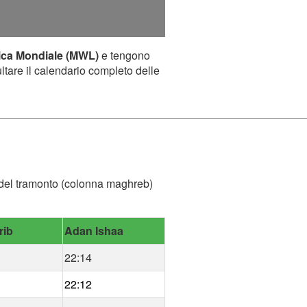
ica Mondiale (MWL)
e tengono
ultare il calendario completo delle
ra del tramonto (colonna maghreb)
rib
Adan Ishaa
22:14
22:12