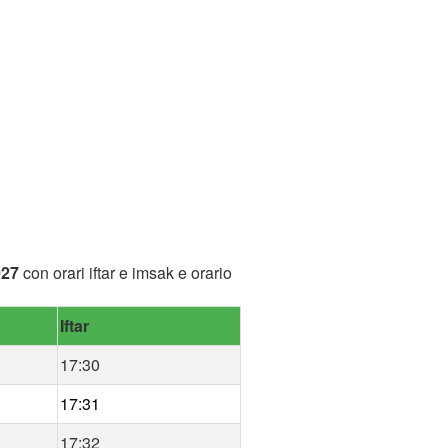
027
con orari iftar e imsak e orario
Iftar
17:30
17:31
17:32