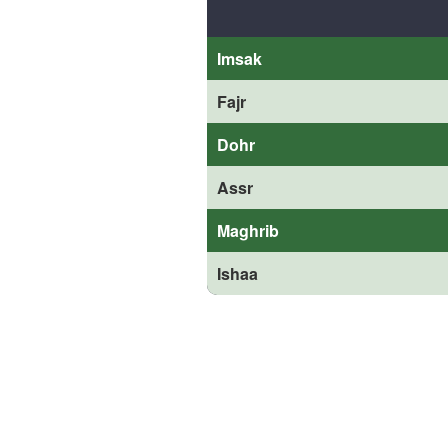
Imsak
Fajr
Dohr
Assr
Maghrib
Ishaa