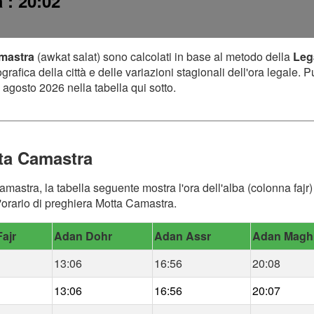
a
: 20:02
amastra
(awkat salat) sono calcolati in base al metodo della
Leg
afica della città e delle variazioni stagionali dell'ora legale. P
 agosto 2026 nella tabella qui sotto.
ta Camastra
amastra, la tabella seguente mostra l'ora dell'alba (colonna fajr)
'orario di preghiera Motta Camastra.
ajr
Adan Dohr
Adan Assr
Adan Magh
13:06
16:56
20:08
13:06
16:56
20:07