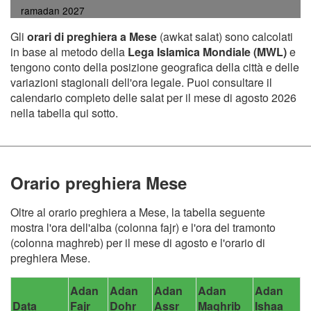
ramadan 2027
Gli
orari di preghiera a Mese
(awkat salat) sono calcolati
in base al metodo della
Lega Islamica Mondiale (MWL)
e
tengono conto della posizione geografica della città e delle
variazioni stagionali dell'ora legale. Puoi consultare il
calendario completo delle salat per il mese di agosto 2026
nella tabella qui sotto.
Orario preghiera Mese
Oltre al orario preghiera a Mese, la tabella seguente
mostra l'ora dell'alba (colonna fajr) e l'ora del tramonto
(colonna maghreb) per il mese di agosto e l'orario di
preghiera Mese.
Adan
Adan
Adan
Adan
Adan
Data
Fajr
Dohr
Assr
Maghrib
Ishaa