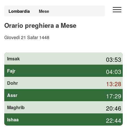
Lombardia
Mese
Orario preghiera a Mese
Giovedì 21 Safar 1448
03:53
Imsak
04:03
Fajr
13:28
Dohr
17:29
Assr
20:46
Maghrib
22:44
Ishaa