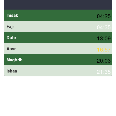
04:25
Imsak
04:35
Fajr
13:09
Dohr
16:57
Assr
20:03
Maghrib
21:35
Ishaa