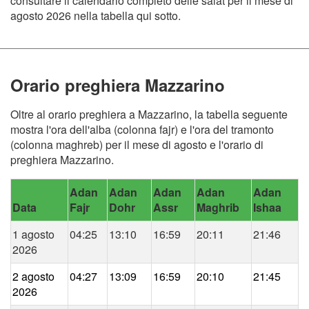
consultare il calendario completo delle salat per il mese di
agosto 2026 nella tabella qui sotto.
Orario preghiera Mazzarino
Oltre al orario preghiera a Mazzarino, la tabella seguente
mostra l'ora dell'alba (colonna fajr) e l'ora del tramonto
(colonna maghreb) per il mese di agosto e l'orario di
preghiera Mazzarino.
Adan
Adan
Adan
Adan
Adan
Data
Fajr
Dohr
Assr
Maghrib
Ishaa
1 agosto
04:25
13:10
16:59
20:11
21:46
2026
2 agosto
04:27
13:09
16:59
20:10
21:45
2026