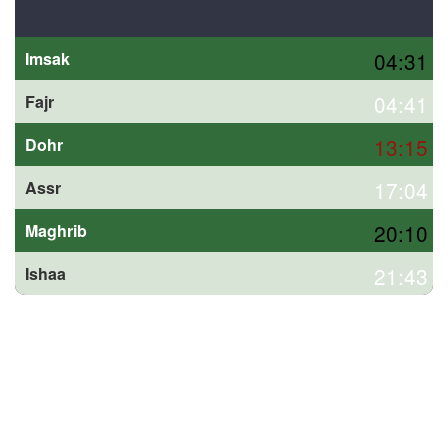
04:31
Imsak
04:41
Fajr
13:15
Dohr
17:04
Assr
20:10
Maghrib
21:43
Ishaa