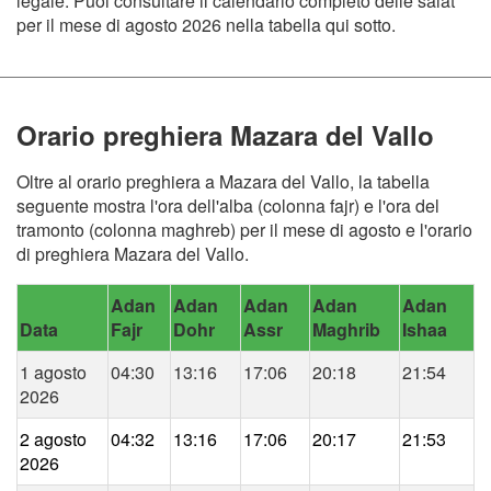
legale. Puoi consultare il calendario completo delle salat
per il mese di agosto 2026 nella tabella qui sotto.
Orario preghiera Mazara del Vallo
Oltre al orario preghiera a Mazara del Vallo, la tabella
seguente mostra l'ora dell'alba (colonna fajr) e l'ora del
tramonto (colonna maghreb) per il mese di agosto e l'orario
di preghiera Mazara del Vallo.
Adan
Adan
Adan
Adan
Adan
Data
Fajr
Dohr
Assr
Maghrib
Ishaa
1 agosto
04:30
13:16
17:06
20:18
21:54
2026
2 agosto
04:32
13:16
17:06
20:17
21:53
2026