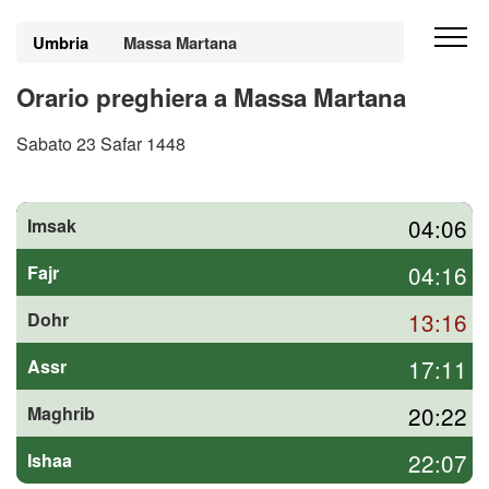
Umbria
Massa Martana
Orario preghiera a Massa Martana
Sabato 23 Safar 1448
04:06
Imsak
04:16
Fajr
13:16
Dohr
17:11
Assr
20:22
Maghrib
22:07
Ishaa