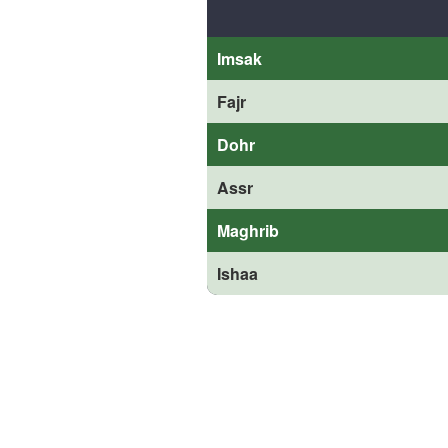
Imsak
Fajr
Dohr
Assr
Maghrib
Ishaa