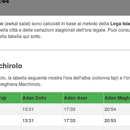
:44
lo
(awkat salat) sono calcolati in base al metodo della
Lega Isl
lla città e delle variazioni stagionali dell'ora legale. Puoi cons
lla tabella qui sotto.
chirolo
olo, la tabella seguente mostra l'ora dell'alba (colonna fajr) e l
 preghiera Marchirolo.
ajr
Adan Dohr
Adan Assr
Adan Magh
13:31
17:33
20:54
13:31
17:33
20:53