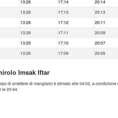
13:26
17:14
20:14
13:26
17:13
20:13
13:26
17:12
20:11
13:26
17:11
20:09
13:25
17:10
20:07
13:25
17:09
20:05
irolo Imsak Iftar
mpo di smettere di mangiare) è stimato alle 04:02, a condizione c
r le 20:44.