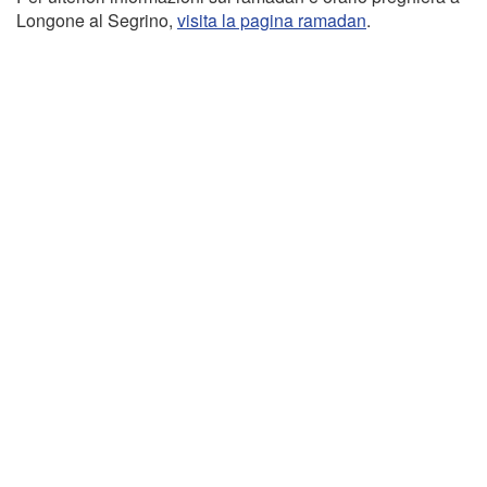
Longone al Segrino,
visita la pagina ramadan
.