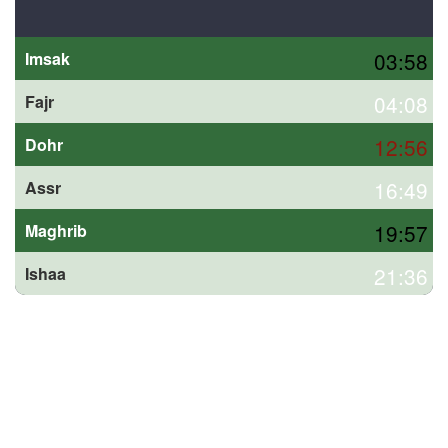
03:58
Imsak
04:08
Fajr
12:56
Dohr
16:49
Assr
19:57
Maghrib
21:36
Ishaa