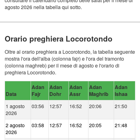
consultare il calendario completo delle salat per il mese di
agosto 2026 nella tabella qui sotto.
Orario preghiera Locorotondo
Oltre al orario preghiera a Locorotondo, la tabella seguente
mostra l'ora dell'alba (colonna fajr) e l'ora del tramonto
(colonna maghreb) per il mese di agosto e l'orario di
preghiera Locorotondo.
Adan
Adan
Adan
Adan
Adan
Data
Fajr
Dohr
Assr
Maghrib
Ishaa
1 agosto
03:56
12:57
16:52
20:06
21:50
2026
2 agosto
03:58
12:57
16:52
20:05
21:48
2026