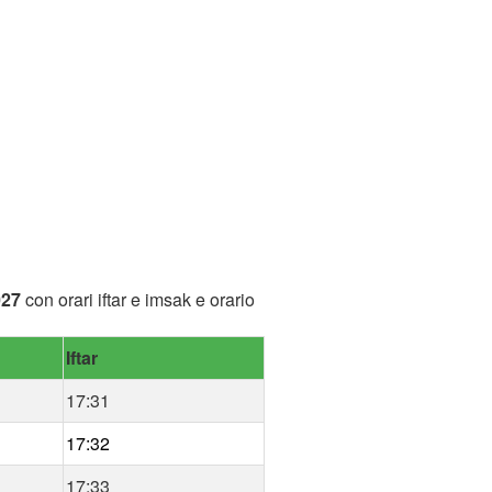
027
con orari iftar e imsak e orario
Iftar
17:31
17:32
17:33