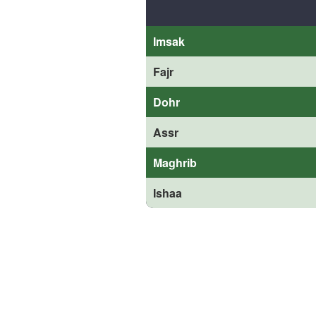
Imsak
Fajr
Dohr
Assr
Maghrib
Ishaa