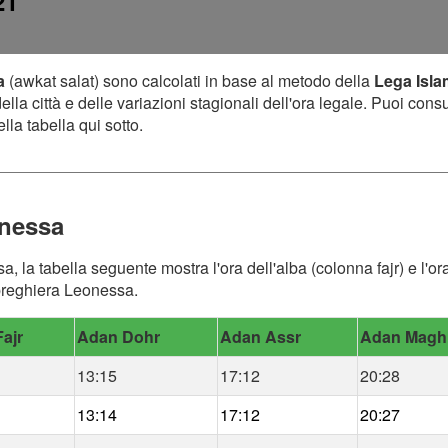
21
a
(awkat salat) sono calcolati in base al metodo della
Lega Isla
lla città e delle variazioni stagionali dell'ora legale. Puoi cons
lla tabella qui sotto.
onessa
a, la tabella seguente mostra l'ora dell'alba (colonna fajr) e l'
i preghiera Leonessa.
ajr
Adan Dohr
Adan Assr
Adan Magh
13:15
17:12
20:28
13:14
17:12
20:27