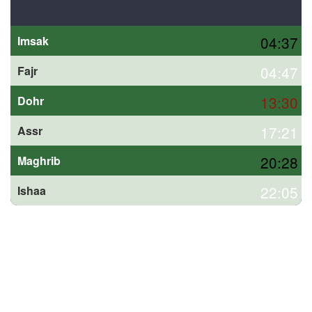
04:37
Imsak
04:47
Fajr
13:30
Dohr
17:21
Assr
20:28
Maghrib
22:05
Ishaa