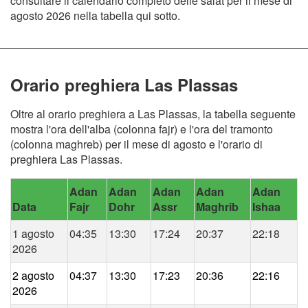
consultare il calendario completo delle salat per il mese di
agosto 2026 nella tabella qui sotto.
Orario preghiera Las Plassas
Oltre al orario preghiera a Las Plassas, la tabella seguente
mostra l'ora dell'alba (colonna fajr) e l'ora del tramonto
(colonna maghreb) per il mese di agosto e l'orario di
preghiera Las Plassas.
Adan
Adan
Adan
Adan
Adan
Data
Fajr
Dohr
Assr
Maghrib
Ishaa
1 agosto
04:35
13:30
17:24
20:37
22:18
2026
2 agosto
04:37
13:30
17:23
20:36
22:16
2026