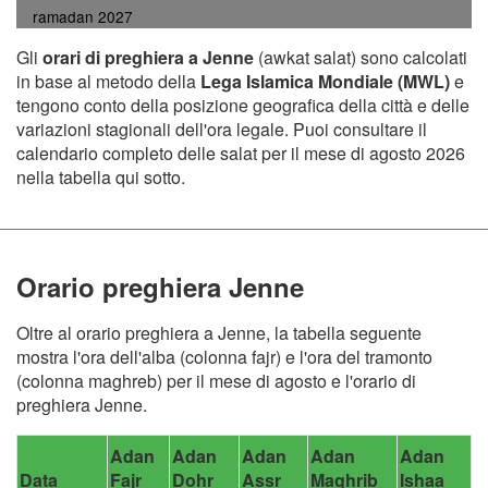
ramadan 2027
Gli
orari di preghiera a Jenne
(awkat salat) sono calcolati
in base al metodo della
Lega Islamica Mondiale (MWL)
e
tengono conto della posizione geografica della città e delle
variazioni stagionali dell'ora legale. Puoi consultare il
calendario completo delle salat per il mese di agosto 2026
nella tabella qui sotto.
Orario preghiera Jenne
Oltre al orario preghiera a Jenne, la tabella seguente
mostra l'ora dell'alba (colonna fajr) e l'ora del tramonto
(colonna maghreb) per il mese di agosto e l'orario di
preghiera Jenne.
Adan
Adan
Adan
Adan
Adan
Data
Fajr
Dohr
Assr
Maghrib
Ishaa