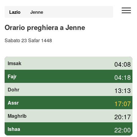
Lazio
Jenne
Orario preghiera a Jenne
Sabato 23 Safar 1448
04:08
Imsak
04:18
Fajr
13:13
Dohr
17:07
Assr
20:17
Maghrib
22:00
Ishaa