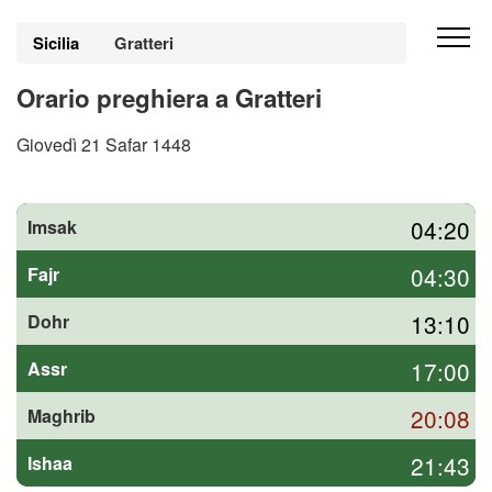
Sicilia
Gratteri
Orario preghiera a Gratteri
Giovedì 21 Safar 1448
04:20
Imsak
04:30
Fajr
13:10
Dohr
17:00
Assr
20:08
Maghrib
21:43
Ishaa