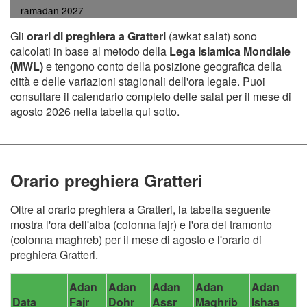
ramadan 2027
Gli
orari di preghiera a Gratteri
(awkat salat) sono
calcolati in base al metodo della
Lega Islamica Mondiale
(MWL)
e tengono conto della posizione geografica della
città e delle variazioni stagionali dell'ora legale. Puoi
consultare il calendario completo delle salat per il mese di
agosto 2026 nella tabella qui sotto.
Orario preghiera Gratteri
Oltre al orario preghiera a Gratteri, la tabella seguente
mostra l'ora dell'alba (colonna fajr) e l'ora del tramonto
(colonna maghreb) per il mese di agosto e l'orario di
preghiera Gratteri.
Adan
Adan
Adan
Adan
Adan
Data
Fajr
Dohr
Assr
Maghrib
Ishaa