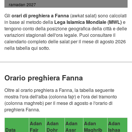
ramadan 2027
Gli
orari di preghiera a Fanna
(awkat salat) sono calcolati
in base al metodo della
Lega Islamica Mondiale (MWL)
e
tengono conto della posizione geografica della città e delle
variazioni stagionali dell'ora legale. Puoi consultare il
calendario completo delle salat per il mese di agosto 2026
nella tabella qui sotto.
Orario preghiera Fanna
Oltre al orario preghiera a Fanna, la tabella seguente
mostra l'ora dell'alba (colonna fajr) e l'ora del tramonto
(colonna maghreb) per il mese di agosto e l'orario di
preghiera Fanna.
Adan
Adan
Adan
Adan
Adan
Data
Fajr
Dohr
Assr
Maghrib
Ishaa