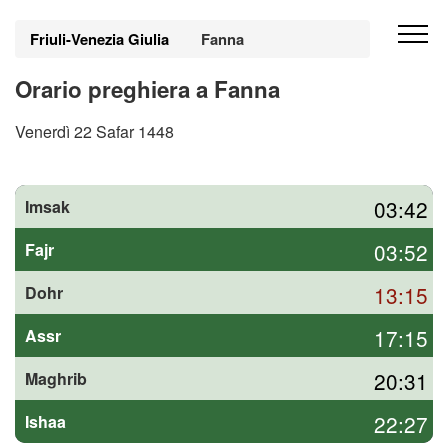
Friuli-Venezia Giulia
Fanna
Orario preghiera a Fanna
Venerdì 22 Safar 1448
03:42
Imsak
03:52
Fajr
13:15
Dohr
17:15
Assr
20:31
Maghrib
22:27
Ishaa