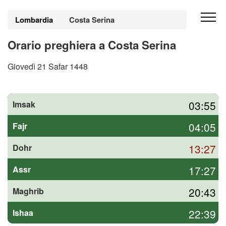
Lombardia
Costa Serina
Orario preghiera a Costa Serina
Giovedì 21 Safar 1448
03:55
Imsak
04:05
Fajr
13:27
Dohr
17:27
Assr
20:43
Maghrib
22:39
Ishaa