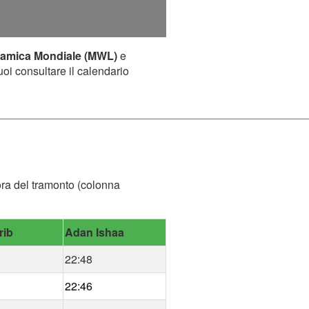
lamica Mondiale (MWL)
e
uoi consultare il calendario
'ora del tramonto (colonna
rib
Adan Ishaa
22:48
22:46