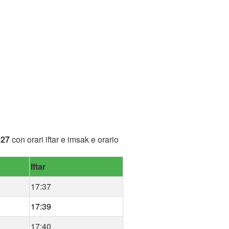
027
con orari iftar e imsak e orario
Iftar
17:37
17:39
17:40