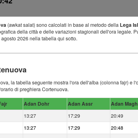
0:42
ova
(awkat salat) sono calcolati in base al metodo della
Lega Is
afica della città e delle variazioni stagionali dell'ora legale. P
 agosto 2026 nella tabella qui sotto.
rtenuova
ova, la tabella seguente mostra l'ora dell'alba (colonna fajr) e l
'orario di preghiera Cortenuova.
ajr
Adan Dohr
Adan Assr
Adan Magh
13:27
17:29
20:49
13:27
17:29
20:48