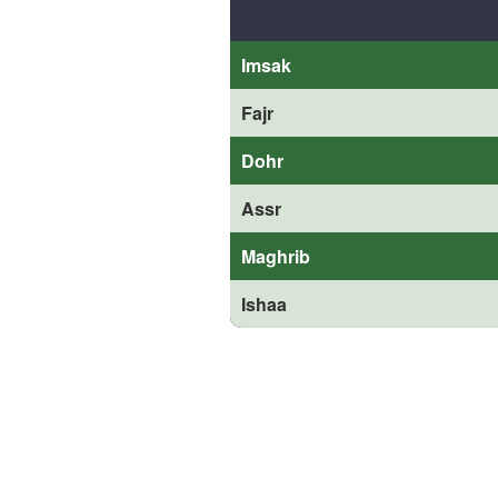
Imsak
Fajr
Dohr
Assr
Maghrib
Ishaa