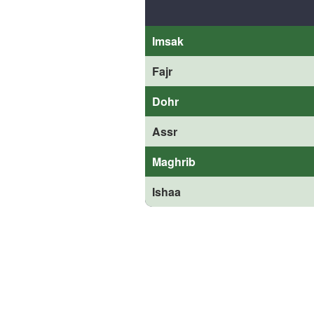
Imsak
Fajr
Dohr
Assr
Maghrib
Ishaa