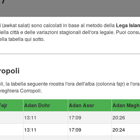
17
i
(awkat salat) sono calcolati in base al metodo della
Lega Isla
lla città e delle variazioni stagionali dell'ora legale. Puoi cons
lla tabella qui sotto.
ropoli
li, la tabella seguente mostra l'ora dell'alba (colonna fajr) e l'
 preghiera Corropoli.
ajr
Adan Dohr
Adan Assr
Adan Magh
13:11
17:09
20:26
13:11
17:09
20:24