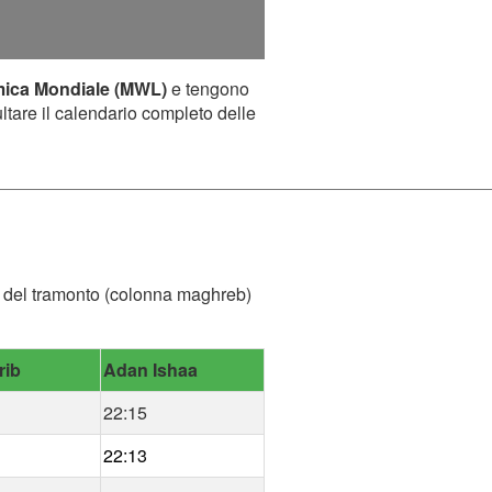
mica Mondiale (MWL)
e tengono
ultare il calendario completo delle
ora del tramonto (colonna maghreb)
rib
Adan Ishaa
22:15
22:13