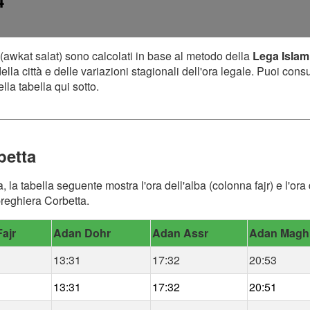
4
(awkat salat) sono calcolati in base al metodo della
Lega Islam
lla città e delle variazioni stagionali dell'ora legale. Puoi cons
lla tabella qui sotto.
betta
a, la tabella seguente mostra l'ora dell'alba (colonna fajr) e l'o
 preghiera Corbetta.
ajr
Adan Dohr
Adan Assr
Adan Magh
13:31
17:32
20:53
13:31
17:32
20:51