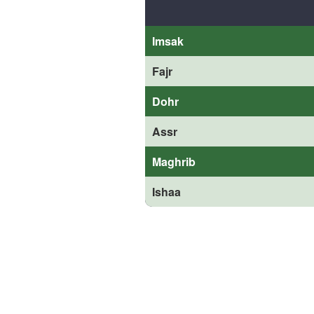
Imsak
Fajr
Dohr
Assr
Maghrib
Ishaa