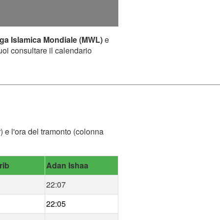
ga Islamica Mondiale (MWL)
e
uoi consultare il calendario
r) e l'ora del tramonto (colonna
rib
Adan Ishaa
22:07
22:05