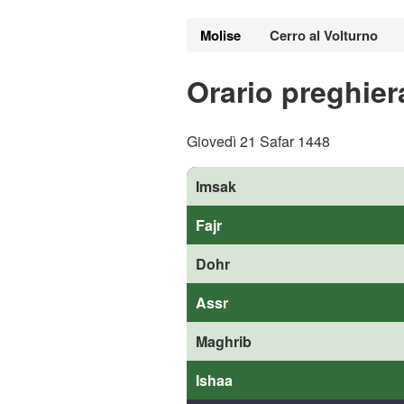
Molise
Cerro al Volturno
Orario preghier
Giovedì 21 Safar 1448
Imsak
Fajr
Dohr
Assr
Maghrib
Ishaa