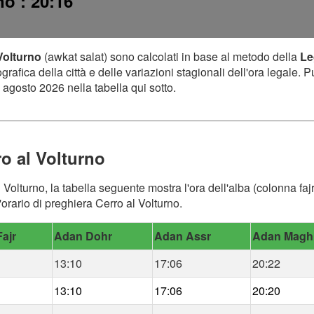
rno
: 20:16
 Volturno
(awkat salat) sono calcolati in base al metodo della
Le
afica della città e delle variazioni stagionali dell'ora legale. P
 agosto 2026 nella tabella qui sotto.
ro al Volturno
l Volturno, la tabella seguente mostra l'ora dell'alba (colonna faj
orario di preghiera Cerro al Volturno.
ajr
Adan Dohr
Adan Assr
Adan Magh
13:10
17:06
20:22
13:10
17:06
20:20