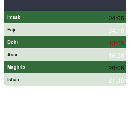
04:06
Imsak
04:16
Fajr
13:05
Dohr
16:58
Assr
20:06
Maghrib
21:46
Ishaa