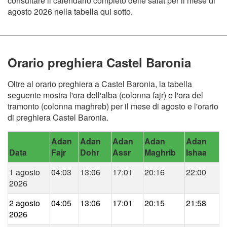
consultare il calendario completo delle salat per il mese di
agosto 2026 nella tabella qui sotto.
Orario preghiera Castel Baronia
Oltre al orario preghiera a Castel Baronia, la tabella
seguente mostra l'ora dell'alba (colonna fajr) e l'ora del
tramonto (colonna maghreb) per il mese di agosto e l'orario
di preghiera Castel Baronia.
Adan
Adan
Adan
Adan
Adan
Data
Fajr
Dohr
Assr
Maghrib
Ishaa
1 agosto
04:03
13:06
17:01
20:16
22:00
2026
2 agosto
04:05
13:06
17:01
20:15
21:58
2026