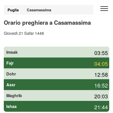
Puglia
Casamassima
Orario preghiera a Casamassima
Giovedì 21 Safar 1448
03:55
Imsak
04:05
Fajr
12:58
Dohr
16:52
Assr
20:03
Maghrib
21:44
Ishaa