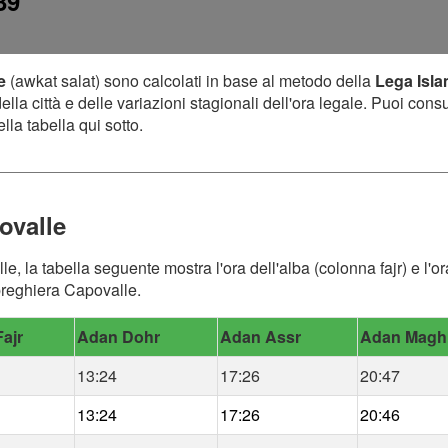
39
e
(awkat salat) sono calcolati in base al metodo della
Lega Isl
lla città e delle variazioni stagionali dell'ora legale. Puoi cons
lla tabella qui sotto.
ovalle
le, la tabella seguente mostra l'ora dell'alba (colonna fajr) e l
 preghiera Capovalle.
ajr
Adan Dohr
Adan Assr
Adan Magh
13:24
17:26
20:47
13:24
17:26
20:46