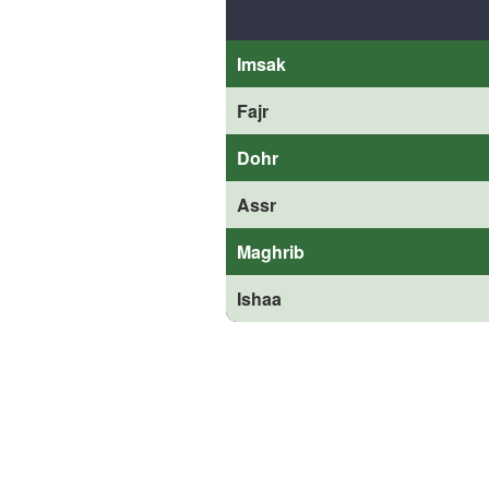
Imsak
Fajr
Dohr
Assr
Maghrib
Ishaa