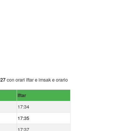
027
con orari iftar e imsak e orario
Iftar
17:34
17:35
17:37