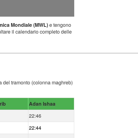
amica Mondiale (MWL)
e tengono
ultare il calendario completo delle
'ora del tramonto (colonna maghreb)
rib
Adan Ishaa
22:46
22:44