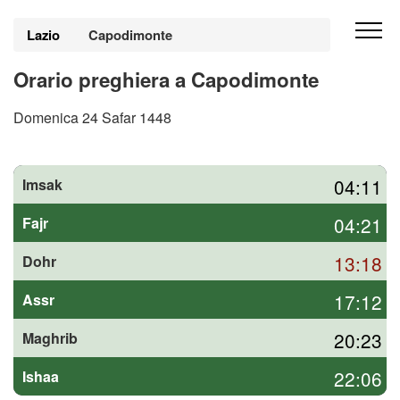
Lazio
Capodimonte
Orario preghiera a Capodimonte
Domenica 24 Safar 1448
04:11
Imsak
04:21
Fajr
13:18
Dohr
17:12
Assr
20:23
Maghrib
22:06
Ishaa