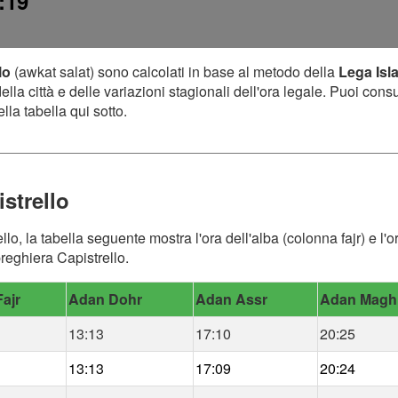
:19
lo
(awkat salat) sono calcolati in base al metodo della
Lega Isl
lla città e delle variazioni stagionali dell'ora legale. Puoi cons
lla tabella qui sotto.
strello
ello, la tabella seguente mostra l'ora dell'alba (colonna fajr) e 
preghiera Capistrello.
ajr
Adan Dohr
Adan Assr
Adan Magh
13:13
17:10
20:25
13:13
17:09
20:24