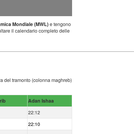
amica Mondiale (MWL)
e tengono
ultare il calendario completo delle
l'ora del tramonto (colonna maghreb)
rib
Adan Ishaa
22:12
22:10