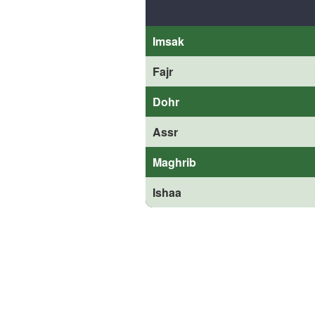
Imsak
Fajr
Dohr
Assr
Maghrib
Ishaa