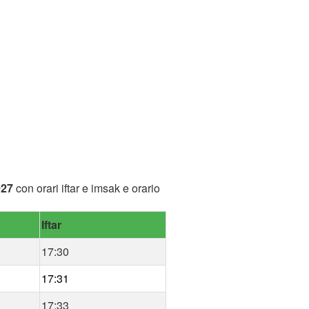
027
con orari iftar e imsak e orario
Iftar
17:30
17:31
17:33