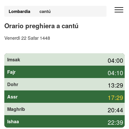
Lombardia
cantú
Orario preghiera a cantú
Venerdì 22 Safar 1448
04:00
Imsak
04:10
Fajr
13:29
Dohr
17:29
Assr
20:44
Maghrib
22:39
Ishaa