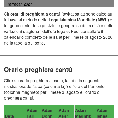
ramadan 2027
Gli
orari di preghiera a cantú
(awkat salat) sono calcolati
in base al metodo della
Lega Islamica Mondiale (MWL)
e
tengono conto della posizione geografica della città e delle
variazioni stagionali dell'ora legale. Puoi consultare il
calendario completo delle salat per il mese di agosto 2026
nella tabella qui sotto.
Orario preghiera cantú
Oltre al orario preghiera a cantú, la tabella seguente
mostra l'ora dell'alba (colonna fajr) e l'ora del tramonto
(colonna maghreb) per il mese di agosto e l'orario di
preghiera cantú.
Adan
Adan
Adan
Adan
Adan
Data
Fajr
Dohr
Assr
Maghrib
Ishaa