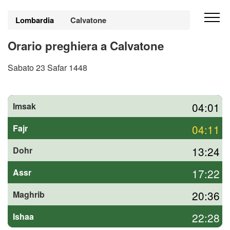
Lombardia
Calvatone
Orario preghiera a Calvatone
Sabato 23 Safar 1448
04:01
Imsak
04:11
Fajr
13:24
Dohr
17:22
Assr
20:36
Maghrib
22:28
Ishaa