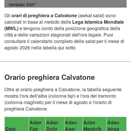
ramadan 2027
Gli
orari di preghiera a Calvatone
(awkat salat) sono
calcolati in base al metodo della
Lega Islamica Mondiale
(MWL)
e tengono conto della posizione geografica della
città e delle variazioni stagionali dell'ora legale. Puoi
consultare il calendario completo delle salat per il mese di
agosto 2026 nella tabella qui sotto.
Orario preghiera Calvatone
Oltre al orario preghiera a Calvatone, la tabella seguente
mostra l'ora dell'alba (colonna fajr) e l'ora del tramonto
(colonna maghreb) per il mese di agosto e l'orario di
preghiera Calvatone.
Adan
Adan
Adan
Adan
Adan
Data
Fajr
Dohr
Assr
Maghrib
Ishaa