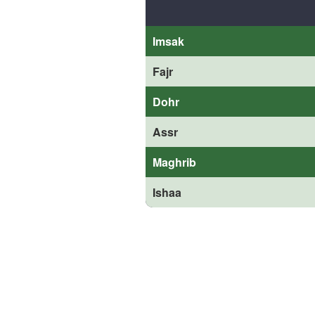
Imsak
Fajr
Dohr
Assr
Maghrib
Ishaa