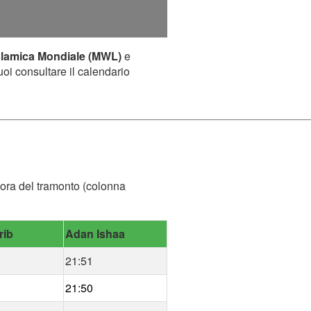
slamica Mondiale (MWL)
e
uoi consultare il calendario
 l'ora del tramonto (colonna
rib
Adan Ishaa
21:51
21:50