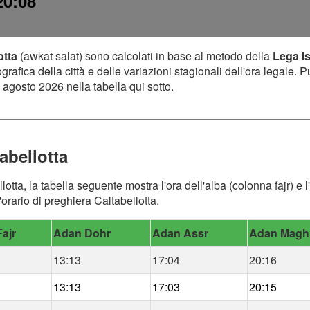
20:08
otta
(awkat salat) sono calcolati in base al metodo della
Lega I
afica della città e delle variazioni stagionali dell'ora legale. P
 agosto 2026 nella tabella qui sotto.
abellotta
lotta, la tabella seguente mostra l'ora dell'alba (colonna fajr) e
orario di preghiera Caltabellotta.
ajr
Adan Dohr
Adan Assr
Adan Magh
13:13
17:04
20:16
13:13
17:03
20:15