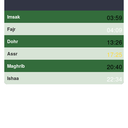
03:59
Imsak
04:09
Fajr
13:26
Dohr
17:25
Assr
20:40
Maghrib
22:34
Ishaa