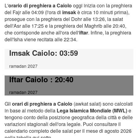
L'
orario di preghiera a Caiolo
oggi inizia con la preghiera
del Fajr alle 04:09 (l'ora di
imsak
è circa 10 minuti prima),
prosegue con la preghiera del Dohr alle 13:26, la salat
dell'Asr alle 17:25 e la preghiera del Maghrib alle 20:40,
che corrisponde anche all'ora dell'
iftar
. Infine, la preghiera
dell'Isha viene recitata alle 22:34.
Imsak Caiolo
: 03:59
ramadan 2027
Iftar Caiolo
: 20:40
ramadan 2027
Gli
orari di preghiera a Caiolo
(awkat salat) sono calcolati
in base al metodo della
Lega Islamica Mondiale (MWL)
e
tengono conto della posizione geografica della città e delle
variazioni stagionali dell'ora legale. Puoi consultare il
calendario completo delle salat per il mese di agosto 2026
nella tabella qui sotto.