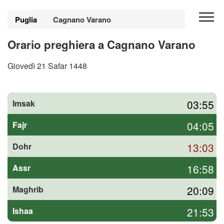
Puglia
Cagnano Varano
Orario preghiera a Cagnano Varano
Giovedì 21 Safar 1448
03:55
Imsak
04:05
Fajr
13:03
Dohr
16:58
Assr
20:09
Maghrib
21:53
Ishaa