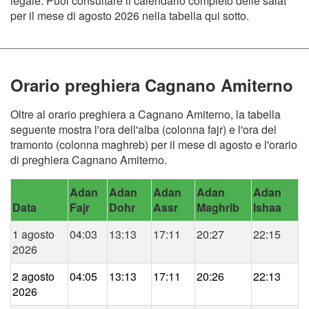
legale. Puoi consultare il calendario completo delle salat
per il mese di agosto 2026 nella tabella qui sotto.
Orario preghiera Cagnano Amiterno
Oltre al orario preghiera a Cagnano Amiterno, la tabella
seguente mostra l'ora dell'alba (colonna fajr) e l'ora del
tramonto (colonna maghreb) per il mese di agosto e l'orario
di preghiera Cagnano Amiterno.
Adan
Adan
Adan
Adan
Adan
Data
Fajr
Dohr
Assr
Maghrib
Ishaa
1 agosto
04:03
13:13
17:11
20:27
22:15
2026
2 agosto
04:05
13:13
17:11
20:26
22:13
2026