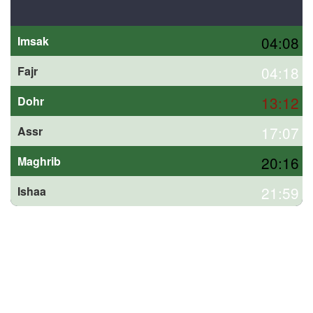
04:08
Imsak
04:18
Fajr
13:12
Dohr
17:07
Assr
20:16
Maghrib
21:59
Ishaa