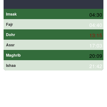
04:30
Imsak
04:40
Fajr
13:15
Dohr
17:03
Assr
20:09
Maghrib
21:42
Ishaa