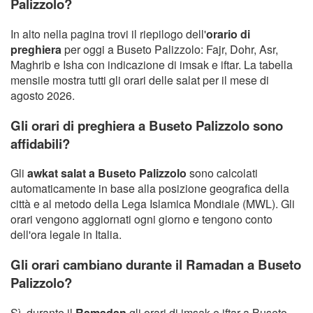
Palizzolo?
In alto nella pagina trovi il riepilogo dell'
orario di
preghiera
per oggi a Buseto Palizzolo: Fajr, Dohr, Asr,
Maghrib e Isha con indicazione di imsak e iftar. La tabella
mensile mostra tutti gli orari delle salat per il mese di
agosto 2026.
Gli orari di preghiera a Buseto Palizzolo sono
affidabili?
Gli
awkat salat a Buseto Palizzolo
sono calcolati
automaticamente in base alla posizione geografica della
città e al metodo della Lega Islamica Mondiale (MWL). Gli
orari vengono aggiornati ogni giorno e tengono conto
dell'ora legale in Italia.
Gli orari cambiano durante il Ramadan a Buseto
Palizzolo?
Sì, durante il
Ramadan
gli orari di imsak e iftar a Buseto