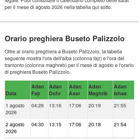
legale. Puoi consultare il calendario completo delle salat
per il mese di agosto 2026 nella tabella qui sotto.
Orario preghiera Buseto Palizzolo
Oltre al orario preghiera a Buseto Palizzolo, la tabella
seguente mostra l'ora dell'alba (colonna fajr) e l'ora del
tramonto (colonna maghreb) per il mese di agosto e l'orario
di preghiera Buseto Palizzolo.
Adan
Adan
Adan
Adan
Adan
Data
Fajr
Dohr
Assr
Maghrib
Ishaa
1 agosto
04:28
13:16
17:06
20:19
21:55
2026
2 agosto
04:30
13:15
17:06
20:18
21:54
2026