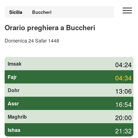
Sicilia
Buccheri
Orario preghiera a Buccheri
Domenica 24 Safar 1448
04:24
Imsak
04:34
Fajr
13:06
Dohr
16:54
Assr
20:00
Maghrib
21:32
Ishaa