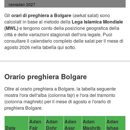
ramadan 2027
Gli
orari di preghiera a Bolgare
(awkat salat) sono
calcolati in base al metodo della
Lega Islamica Mondiale
(MWL)
e tengono conto della posizione geografica della
città e delle variazioni stagionali dell'ora legale. Puoi
consultare il calendario completo delle salat per il mese di
agosto 2026 nella tabella qui sotto.
Orario preghiera Bolgare
Oltre al orario preghiera a Bolgare, la tabella seguente
mostra l'ora dell'alba (colonna fajr) e l'ora del tramonto
(colonna maghreb) per il mese di agosto e l'orario di
preghiera Bolgare.
Adan
Adan
Adan
Adan
Adan
Data
Fajr
Dohr
Assr
Maghrib
Ishaa