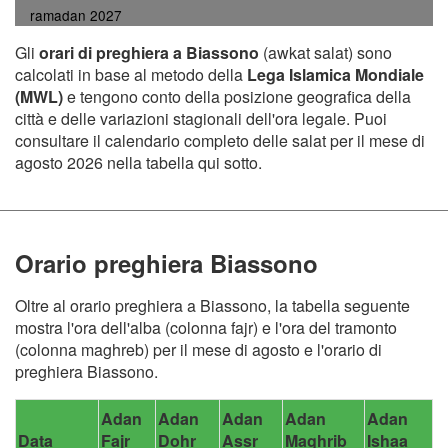
ramadan 2027
Gli
orari di preghiera a Biassono
(awkat salat) sono
calcolati in base al metodo della
Lega Islamica Mondiale
(MWL)
e tengono conto della posizione geografica della
città e delle variazioni stagionali dell'ora legale. Puoi
consultare il calendario completo delle salat per il mese di
agosto 2026 nella tabella qui sotto.
Orario preghiera Biassono
Oltre al orario preghiera a Biassono, la tabella seguente
mostra l'ora dell'alba (colonna fajr) e l'ora del tramonto
(colonna maghreb) per il mese di agosto e l'orario di
preghiera Biassono.
Adan
Adan
Adan
Adan
Adan
Data
Fajr
Dohr
Assr
Maghrib
Ishaa