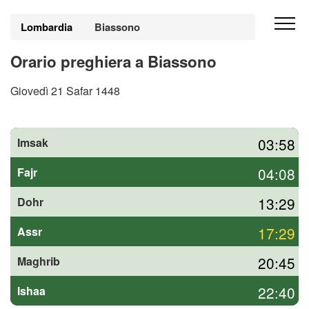
Lombardia
Biassono
Orario preghiera a Biassono
Giovedì 21 Safar 1448
03:58
Imsak
04:08
Fajr
13:29
Dohr
17:29
Assr
20:45
Maghrib
22:40
Ishaa