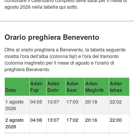
consultare il calendario completo delle salat per il mese di
agosto 2026 nella tabella qui sotto.
Orario preghiera Benevento
Oltre al orario preghiera a Benevento, la tabella seguente
mostra l'ora dell'alba (colonna fajr) e l'ora del tramonto
(colonna maghreb) per il mese di agosto e l'orario di
preghiera Benevento.
Adan
Adan
Adan
Adan
Adan
Data
Fajr
Dohr
Assr
Maghrib
Ishaa
1 agosto
04:05
13:07
17:03
20:18
22:02
2026
2 agosto
04:06
13:07
17:02
20:16
22:00
2026