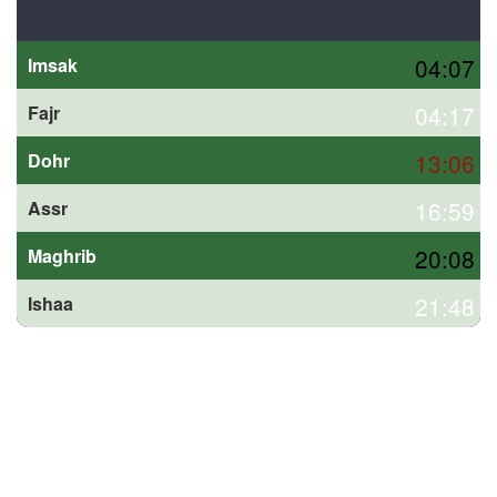
04:07
Imsak
04:17
Fajr
13:06
Dohr
16:59
Assr
20:08
Maghrib
21:48
Ishaa